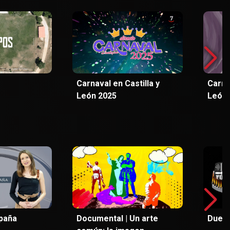
Carnaval en Castilla y
Carna
León 2025
León 
mpaña
Documental | Un arte
Duelo