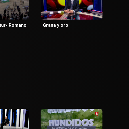
stur- Romano
Grana y oro