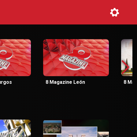
urgos
8 Magazine León
8 Mag