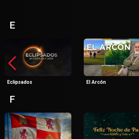
E
Eclipsados
El Arcón
F