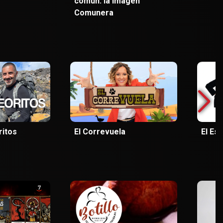
común: la imagen
Comunera
ritos
El Correvuela
El Est