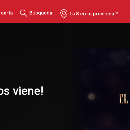
 carta
Búsqueda
La 8 en tu provincia
os viene!