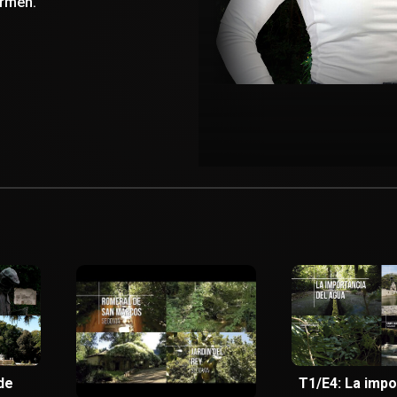
armen.
de
T1/E4: La impo