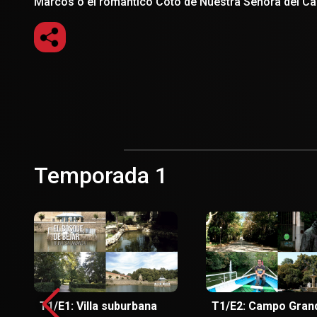
Marcos o el romántico Coto de Nuestra Señora del C
Temporada 1
T1/E1: Villa suburbana
T1/E2: Campo Gran