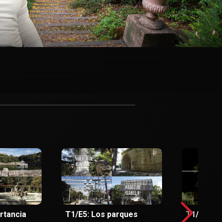
rtancia
T1/E5: Los parques
T1/E6: D