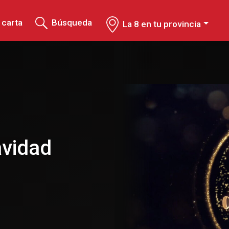
 carta
Búsqueda
La 8 en tu provincia
avidad