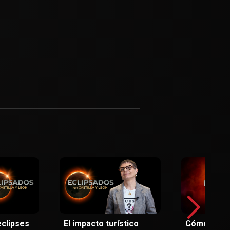
eclipses
El impacto turístico
Cómo se p