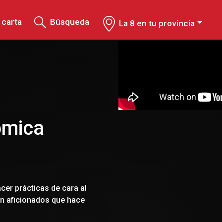
 carta
Búsqueda
La 8 en tu provincia
ómica
cer prácticas de cara al
ión aficionados que hace