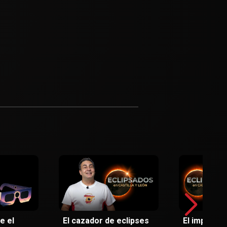
e el
El cazador de eclipses
El impacto 