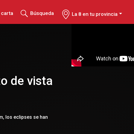
 carta
Búsqueda
La 8 en tu provincia
o de vista
m, los eclipses se han