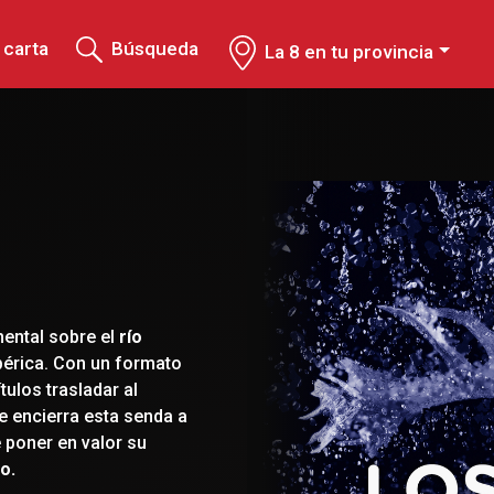
 carta
Búsqueda
La 8 en tu provincia
mental sobre el
río
Ibérica. Con un formato
ulos trasladar al
 encierra esta senda a
 poner en valor su
co.