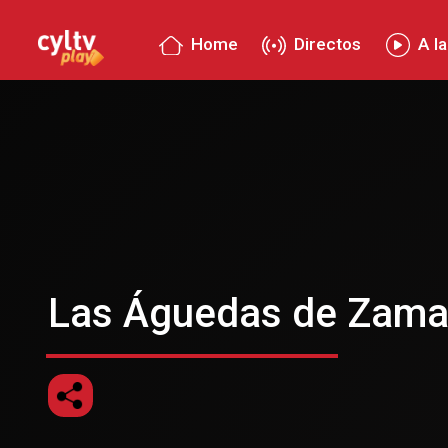
Home
Directos
A la
Las Águedas de Zama