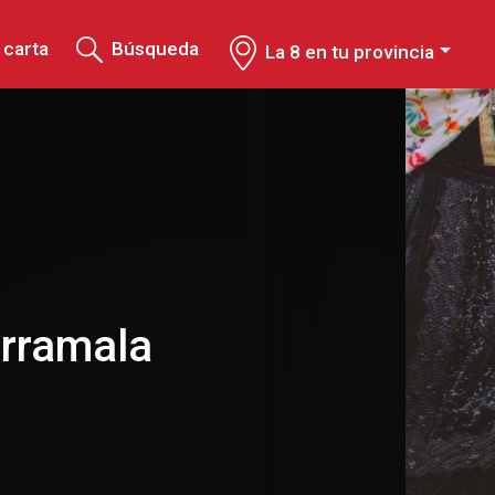
 carta
Búsqueda
La 8 en tu provincia
rramala