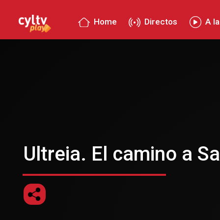
Home
Directos
A la
Ultreia. El camino a S