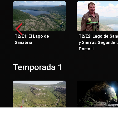
T2/E1: El Lago de
T2/E2: Lago de San
Sanabria
y Sierras Segunder
Porto II
Temporada 1
T1/E1: Parque Natural
T1/E2: Parque Natu