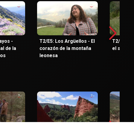
ayos -
T2/E5: Los Argüellos - El
T2/E6: Pi
l de la
corazón de la montaña
el señor 
dos
leonesa
Natural
T1/E5: Monumento
T1/E6: Pa