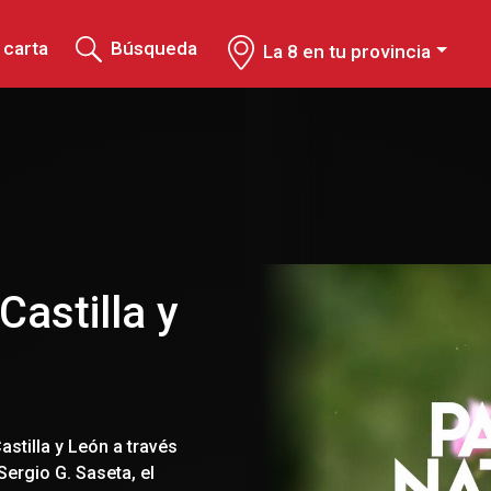
 carta
Búsqueda
La 8 en tu provincia
astilla y
stilla y León a través
ergio G. Saseta, el