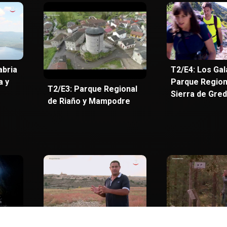
abria
T2/E4: Los Gal
a y
Parque Regiona
T2/E3: Parque Regional
Sierra de Gre
de Riaño y Mampodre
ral
T1/E3: Hoces del Río
T1/E4: Parque 