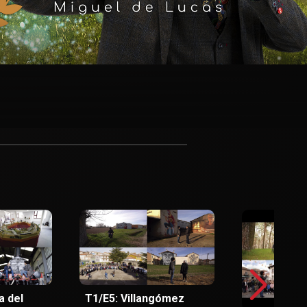
a del
T1/E5: Villangómez