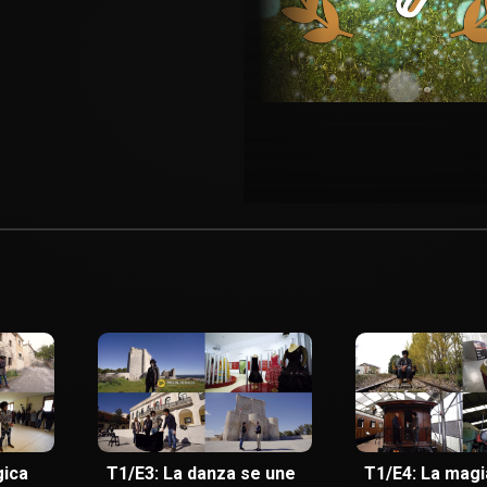
gica
T1/E3: La danza se une
T1/E4: La magi