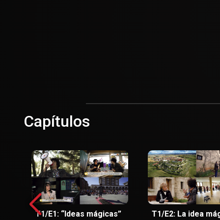
Capítulos
T1/E1: “Ideas mágicas”
T1/E2: La idea má