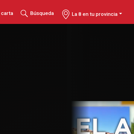
 carta
Búsqueda
La 8 en tu provincia