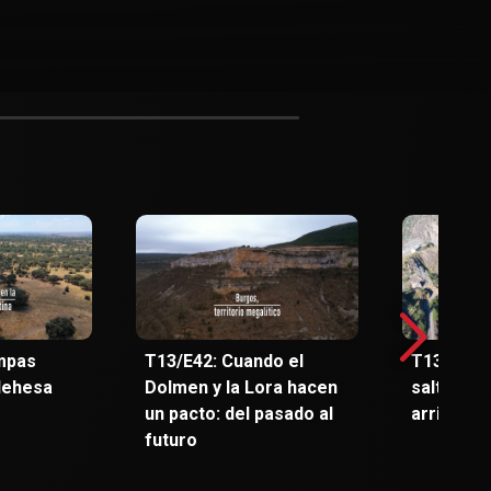
mpas
T13/E42: Cuando el
T13/E41: 
 dehesa
Dolmen y la Lora hacen
salto al f
un pacto: del pasado al
arribe sa
futuro