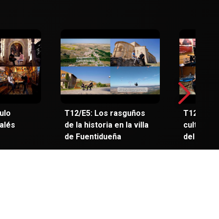
ulo
T12/E5: Los rasguños
T12/E6: 
galés
de la historia en la villa
culturale
de Fuentidueña
del Valle