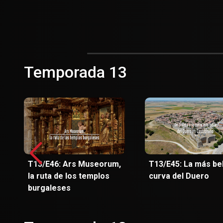
Temporada 13
T13/E46: Ars Museorum,
T13/E45: La más bel
la ruta de los templos
curva del Duero
burgaleses