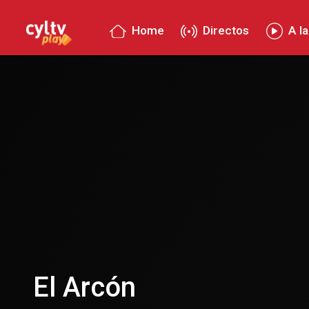
Home
Directos
A la
El Arcón