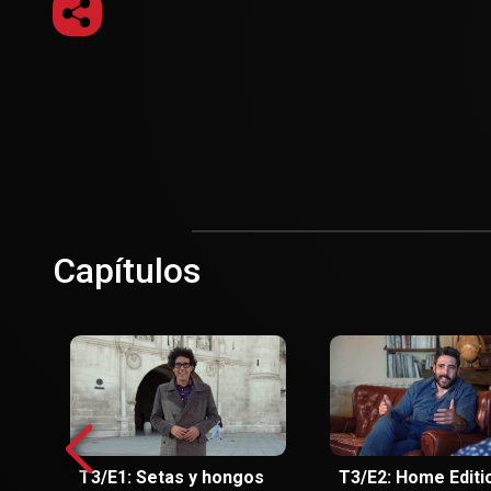
Capítulos
T3/E1: Setas y hongos
T3/E2: Home Editi