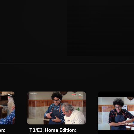
on:
T3/E3: Home Edition: