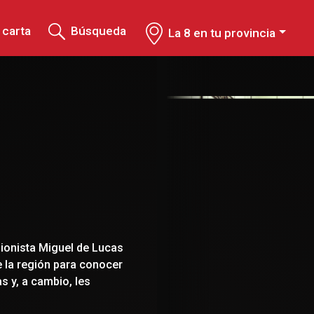
 carta
Búsqueda
La 8 en tu provincia
ionista Miguel de Lucas
e la región para conocer
s y, a cambio, les